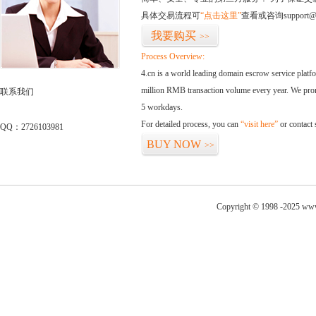
具体交易流程可
“点击这里”
查看或咨询support@
我要购买
>>
Process Overview:
4.cn is a world leading domain escrow service plat
million RMB transaction volume every year. We promi
联系我们
5 workdays.
For detailed process, you can
“visit here”
or contact
QQ：2726103981
BUY NOW
>>
Copyright © 1998 -2025 www