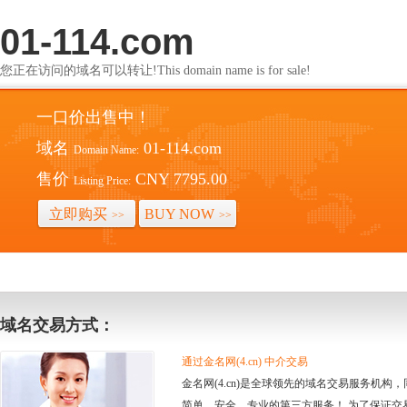
01-114.com
您正在访问的域名可以转让!This domain name is for sale!
一口价出售中！
域名
01-114.com
Domain Name:
售价
CNY 7795.00
Listing Price:
立即购买
BUY NOW
>>
>>
域名交易方式：
通过金名网(4.cn) 中介交易
金名网(4.cn)是全球领先的域名交易服务机
简单、安全、专业的第三方服务！ 为了保证交